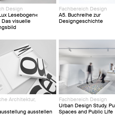
ch Design
Fachbereich Design
»Lux Lesebogen«
A5. Buchreihe zur
 Das visuelle
Designgeschichte
ngsbild
he Architektur,
Fachbereich Design
Urban Design Study. Pu
ausstellung ausstellen
Spaces and Public Life