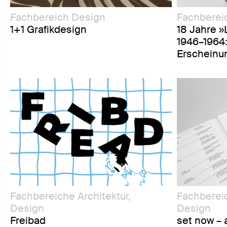
Fachbereich Design
Fachberei
1+1 Grafikdesign
18 Jahre 
1946–1964:
Erscheinu
Fachbereiche Architektur,
Fachbereic
Design
Design
Freibad
set now – 