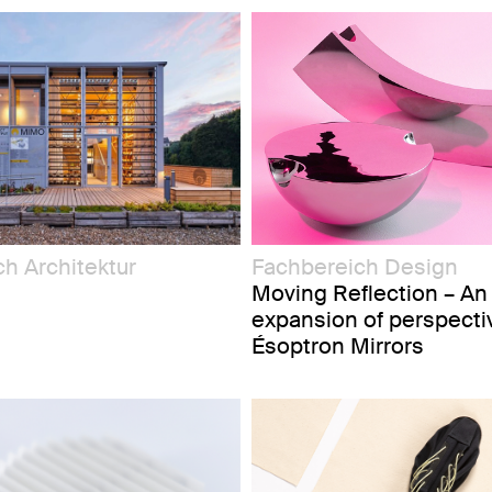
h Architektur
Fachbereich Design
Moving Reflection – An
expansion of perspecti
Ésoptron Mirrors