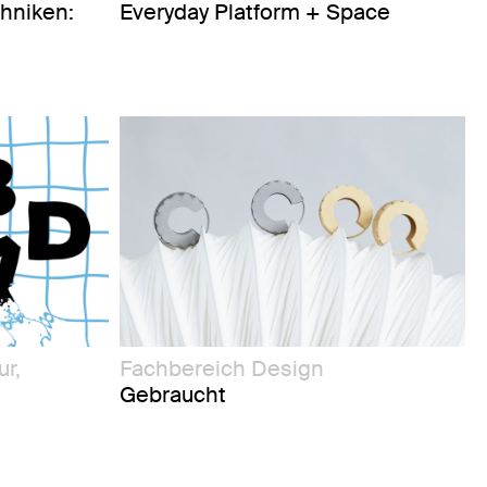
chniken:
Everyday Platform + Space
r,
Fachbereich Design
Gebraucht