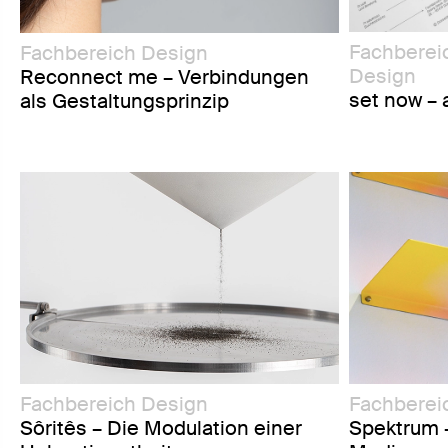
Fachbereic
Fachbereich Design
Design
Reconnect me – Verbindungen
set now – 
als Gestaltungsprinzip
Fachbereich Design
Fachberei
Sôritês – Die Modulation einer
Spektrum –