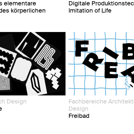
Digitale Produktionste
ls elementare
Imitation of Life
des körperlichen
ch Design
Fachbereiche Architektu
e
Design
Freibad