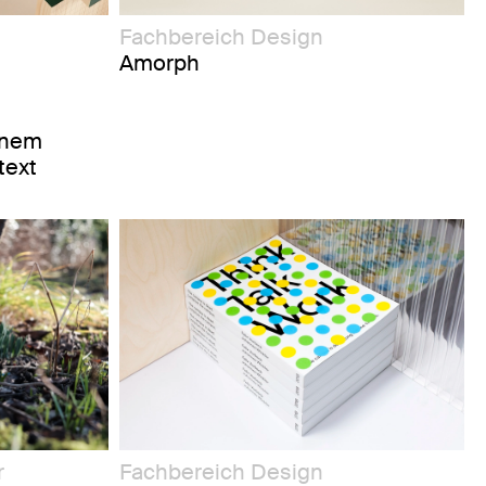
Fachbereich Design
Amorph
inem
text
r
Fachbereich Design