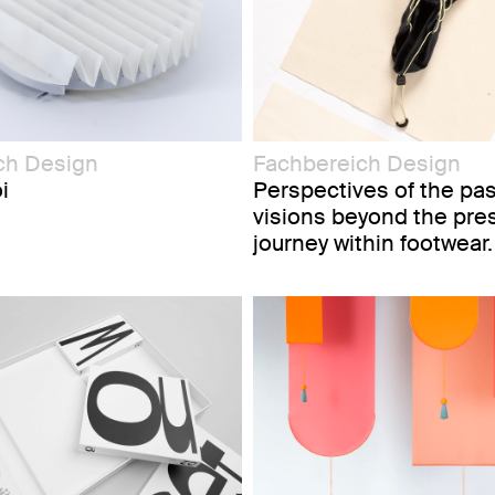
ch Design
Fachbereich Design
i
Perspectives of the pas
visions beyond the pre
journey within footwear.