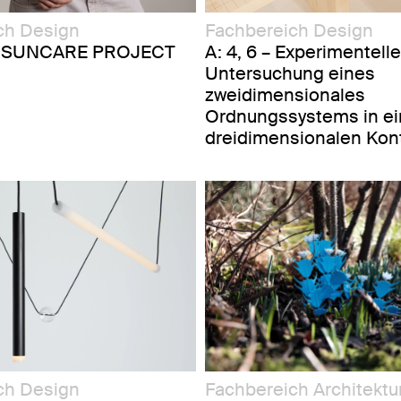
ch Design
Fachbereich Design
 SUNCARE PROJECT
A: 4, 6 – Experimentelle
Untersuchung eines
zweidimensionales
Ordnungssystems in e
dreidimensionalen Kon
Fachbereich Architektu
ch Design