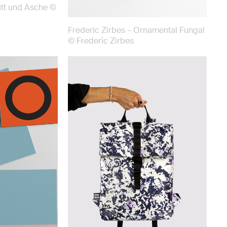
utt und Asche ©
Frederic Zirbes – Ornamental Fungal
© Frederic Zirbes