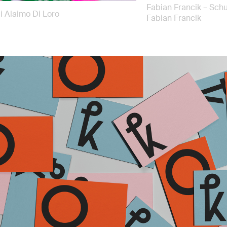
Fabian Francik – Sch
i Alaimo Di Loro
Fabian Francik