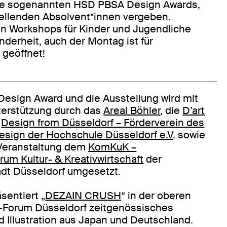
die sogenannten HSD PBSA Design Awards,
tellenden Absolvent*innen vergeben.
n Workshops für Kinder und Jugendliche
nderheit, auch der Montag ist für
 geöffnet!
esign Award und die Ausstellung wird mit
terstützung durch das
Areal Böhler
, die
D’art
,
Design from Düsseldorf – Förderverein des
esign der Hochschule Düsseldorf e.V
. sowie
 Veranstaltung dem
KomKuK –
m Kultur- & Kreativwirtschaft
der
dt Düsseldorf umgesetzt.
äsentiert „
DEZAIN CRUSH
“ in der oberen
Forum Düsseldorf zeitgenössisches
d Illustration aus Japan und Deutschland.